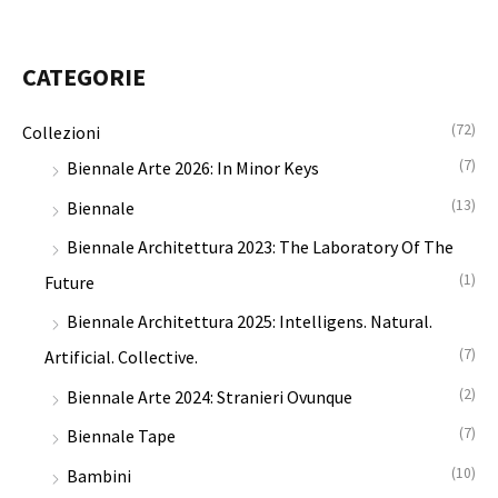
e
e
c
z
z
a
z
z
CATEGORIE
:
o
o
M
M
(72)
Collezioni
i
a
(7)
Biennale Arte 2026: In Minor Keys
n
x
(13)
Biennale
Biennale Architettura 2023: The Laboratory Of The
(1)
Future
Biennale Architettura 2025: Intelligens. Natural.
(7)
Artificial. Collective.
(2)
Biennale Arte 2024: Stranieri Ovunque
(7)
Biennale Tape
(10)
Bambini