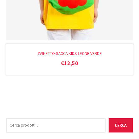
ZAINETTO SACCA KIDS LEONE VERDE
€
12,50
C
P
P
CERCA
e
r
r
r