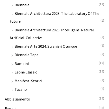
n
x
(13)
Biennale
Biennale Architettura 2023: The Laboratory Of The
(1)
Future
Biennale Architettura 2025: Intelligens. Natural.
(7)
Artificial. Collective.
(2)
Biennale Arte 2024: Stranieri Ovunque
(7)
Biennale Tape
(10)
Bambini
(19)
Leone Classic
(3)
Manifesti Storici
(4)
Tucano
(39)
Abbigliamento
(38)
Regali