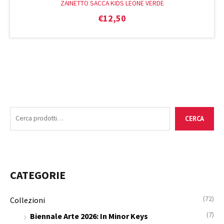
ZAINETTO SACCA KIDS LEONE VERDE
€
12,50
C
P
P
CERCA
e
r
r
r
e
e
c
z
z
a
z
z
CATEGORIE
:
o
o
M
M
(72)
Collezioni
i
a
(7)
Biennale Arte 2026: In Minor Keys