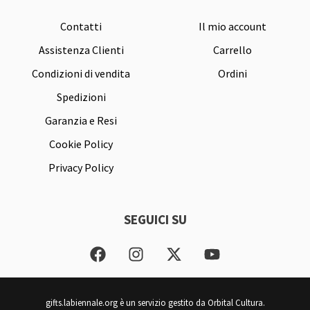
Contatti
Il mio account
Assistenza Clienti
Carrello
Condizioni di vendita
Ordini
Spedizioni
Garanzia e Resi
Cookie Policy
Privacy Policy
SEGUICI SU
F
I
X
Y
a
n
-
o
c
s
t
u
e
t
w
t
gifts.labiennale.org è un servizio gestito da Orbital Cultura.
b
a
i
u