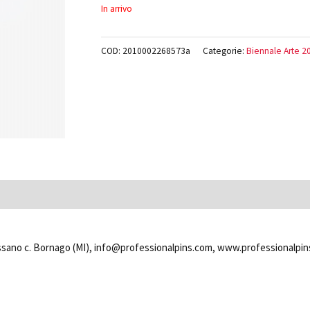
In arrivo
COD:
2010002268573a
Categorie:
Biennale Arte 20
 Pessano c. Bornago (MI), info@professionalpins.com, www.professionalpi