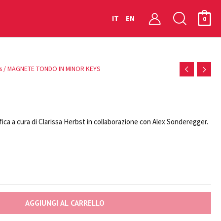
Cerca
IT
EN
0
s
/ MAGNETE TONDO IN MINOR KEYS
ica a cura di Clarissa Herbst in collaborazione con Alex Sonderegger.
AGGIUNGI AL CARRELLO