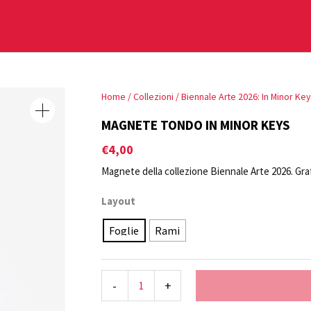
MAGNETE
Home
/
Collezioni
/
Biennale Arte 2026: In Minor Key
TONDO
MAGNETE TONDO IN MINOR KEYS
IN
€
4,00
MINOR
Magnete della collezione Biennale Arte 2026. Graf
KEYS
quantità
Layout
Foglie
Rami
-
+