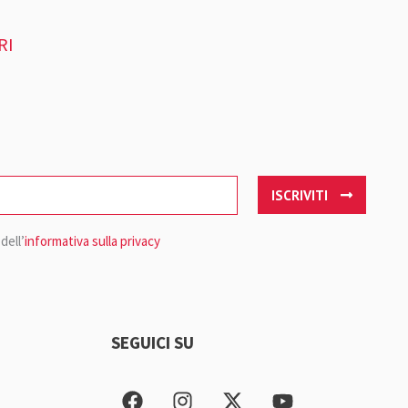
RI
ISCRIVITI
dell’
informativa sulla privacy
SEGUICI SU
F
I
X
Y