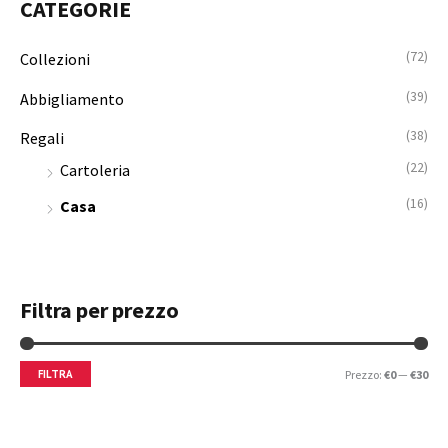
CATEGORIE
:
o
o
M
M
(72)
Collezioni
i
a
(39)
Abbigliamento
n
x
(38)
Regali
(22)
Cartoleria
(16)
Casa
Filtra per prezzo
FILTRA
Prezzo:
€0
—
€30