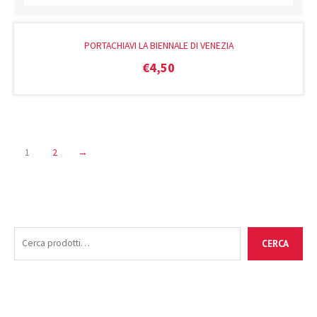
PORTACHIAVI LA BIENNALE DI VENEZIA
€
4,50
1
2
→
C
P
P
CERCA
e
r
r
r
e
e
c
z
z
a
z
z