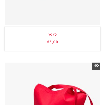
YO-YO
€
5,00