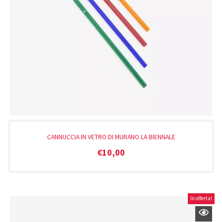
CANNUCCIA IN VETRO DI MURANO LA BIENNALE
€
10,00
In offerta!
Il
Il
prezzo
prezzo
originale
attuale