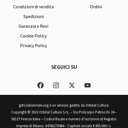
Condizioni di vendita
Ordini
Spedizioni
Garanzia e Resi
Cookie Policy
Privacy Policy
SEGUICI SU
F
I
X
Y
a
n
-
o
c
s
t
u
e
t
w
t
gifts.labiennale.org è un servizio gestito da Orbital Cultura.
b
a
i
u
Copyright © 2022 Orbital Cultura S.r.L. – Via Policarpo Petrocchi 24 –
o
g
t
b
50127 Firenze Italia – Codice fiscale e numero d’iscrizione al Registro
o
r
t
e
Imprese di Milano: 04766270484 – Capitale sociale € 855.000 i.v.
k
a
e