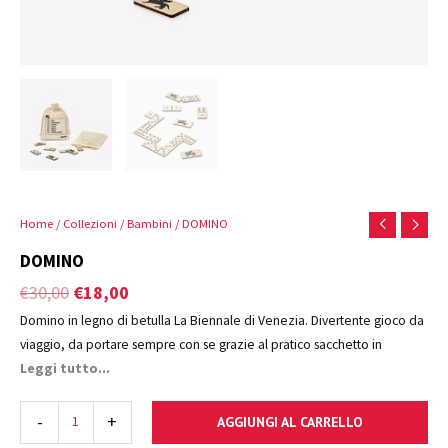
Home
/
Collezioni
/
Bambini
/ DOMINO
DOMINO
€
30,00
€
18,00
Domino in legno di betulla La Biennale di Venezia. Divertente gioco da
viaggio, da portare sempre con se grazie al pratico sacchetto in
cotone.
Leggi tutto...
-
+
AGGIUNGI AL CARRELLO