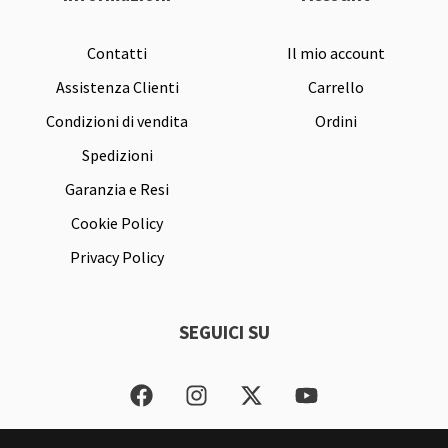
Contatti
Il mio account
Assistenza Clienti
Carrello
Condizioni di vendita
Ordini
Spedizioni
Garanzia e Resi
Cookie Policy
Privacy Policy
SEGUICI SU
F
I
X
Y
a
n
-
o
c
s
t
u