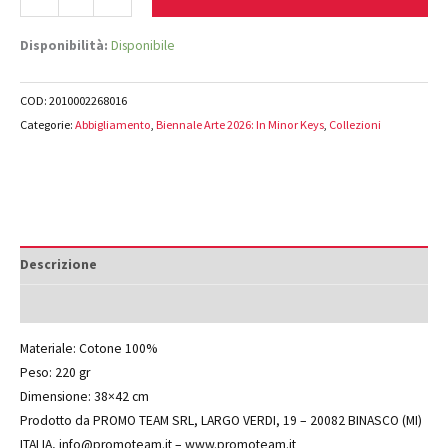
Disponibilità:
Disponibile
COD:
2010002268016
Categorie:
Abbigliamento
,
Biennale Arte 2026: In Minor Keys
,
Collezioni
Descrizione
Informazioni aggiuntive
Materiale: Cotone 100%
Peso: 220 gr
Dimensione: 38×42 cm
Prodotto da PROMO TEAM SRL, LARGO VERDI, 19 – 20082 BINASCO (MI)
ITALIA, info@promoteam.it – www.promoteam.it