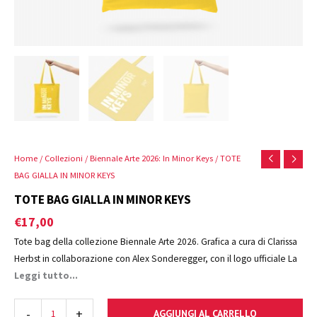
Home
/
Collezioni
/
Biennale Arte 2026: In Minor Keys
/ TOTE
BAG GIALLA IN MINOR KEYS
TOTE BAG GIALLA IN MINOR KEYS
€
17,00
Tote bag della collezione Biennale Arte 2026. Grafica a cura di Clarissa
Herbst in collaborazione con Alex Sonderegger, con il logo ufficiale La
Biennale di Venezia.
Leggi tutto...
Disponibile anche in blu, ecrù e color ruggine.
-
+
AGGIUNGI AL CARRELLO