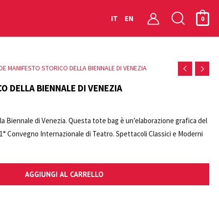
Cerca
IT
EN
0
DE MANIFESTO STORICO DELLA BIENNALE DI VENEZIA
O DELLA BIENNALE DI VENEZIA
ella Biennale di Venezia. Questa tote bag è un’elaborazione grafica del
“1° Convegno Internazionale di Teatro. Spettacoli Classici e Moderni
orico delle Arti Contemporanee della Biennale di Venezia.
AGGIUNGI AL CARRELLO