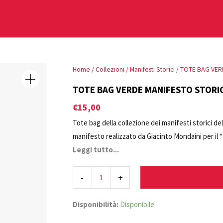
TOTE
Home
/
Collezioni
/
Manifesti Storici
/ TOTE BAG VER
BAG
TOTE BAG VERDE MANIFESTO STORIC
VERDE
€
15,00
MANIFESTO
Tote bag della collezione dei manifesti storici d
STORICO
manifesto realizzato da Giacinto Mondaini per il 
DELLA
del 1934”. La tote bag ha il logo dell’Archivio St
Leggi tutto...
BIENNALE
DI
-
+
VENEZIA
quantità
Disponibilità:
Disponibile