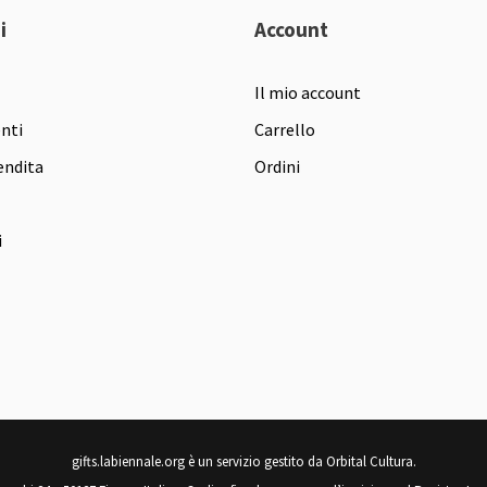
i
Account
Il mio account
enti
Carrello
endita
Ordini
i
gifts.labiennale.org è un servizio gestito da Orbital Cultura.