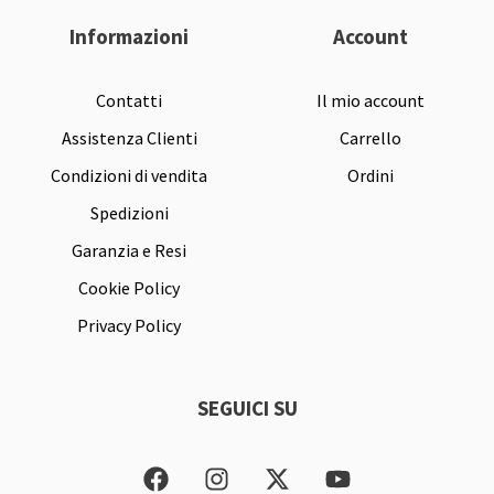
Informazioni
Account
Contatti
Il mio account
Assistenza Clienti
Carrello
Condizioni di vendita
Ordini
Spedizioni
Garanzia e Resi
Cookie Policy
Privacy Policy
SEGUICI SU
F
I
X
Y
a
n
-
o