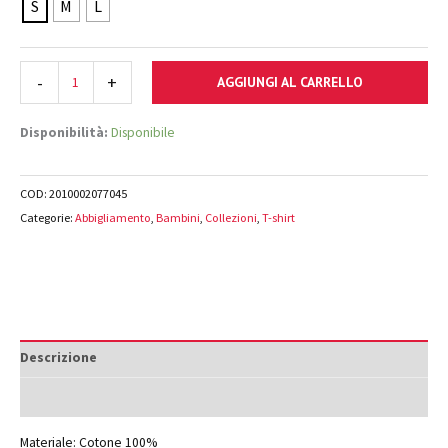
S
M
L
-
+
AGGIUNGI AL CARRELLO
Disponibilità:
Disponibile
COD:
2010002077045
Categorie:
Abbigliamento
,
Bambini
,
Collezioni
,
T-shirt
Descrizione
Informazioni aggiuntive
Materiale: Cotone 100%