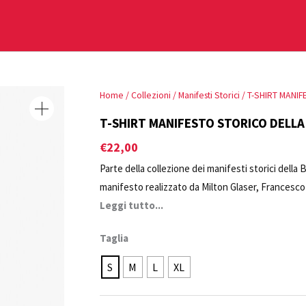
T-
Home
/
Collezioni
/
Manifesti Storici
/ T-SHIRT MANIF
SHIRT
T-SHIRT MANIFESTO STORICO DELLA 
MANIFESTO
€
22,00
STORICO
Parte della collezione dei manifesti storici della
DELLA
manifesto realizzato da Milton Glaser, Francesco
BIENNALE
Architettura. Ernesto Basile, Architetto. Oggetto B
Leggi tutto...
DI
Contemporanee della Biennale di Venezia.
VENEZIA
Taglia
quantità
S
M
L
XL