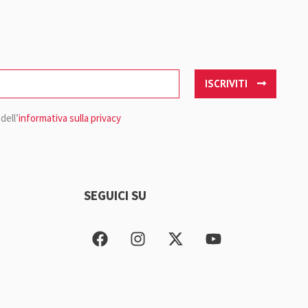
ISCRIVITI
dell’
informativa sulla privacy
SEGUICI SU
F
I
X
Y
a
n
-
o
c
s
t
u
e
t
w
t
b
a
i
u