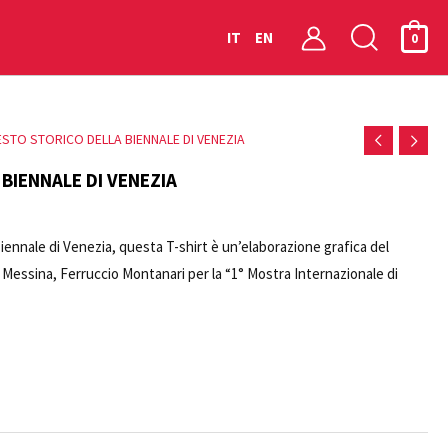
Cerca
IT
EN
0
ESTO STORICO DELLA BIENNALE DI VENEZIA
BIENNALE DI VENEZIA
 Biennale di Venezia, questa T-shirt è un’elaborazione grafica del
 Messina, Ferruccio Montanari per la “1° Mostra Internazionale di
anale” del 1980. La T-shirt ha il logo dell’Archivio Storico delle Arti