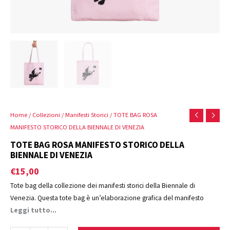
Home
/
Collezioni
/
Manifesti Storici
/ TOTE BAG ROSA
MANIFESTO STORICO DELLA BIENNALE DI VENEZIA
TOTE BAG ROSA MANIFESTO STORICO DELLA
BIENNALE DI VENEZIA
€
15,00
Tote bag della collezione dei manifesti storici della Biennale di
Venezia. Questa tote bag è un’elaborazione grafica del manifesto
realizzato da Milton Glaser, Francesco Messina, Ferruccio Montanari per
Leggi tutto...
la “1° Mostra Internazionale di Architettura. Ernesto Basile, Architetto.