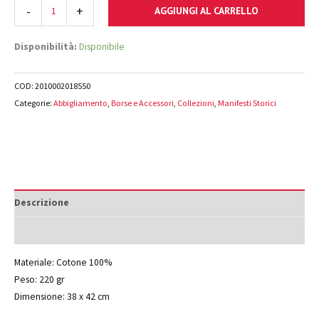
Oggetto Banale” del 1980. La tote bag ha il logo dell’Archivio Storico
-
+
AGGIUNGI AL CARRELLO
delle Arti Contemporanee della Biennale di Venezia.
Disponibilità:
Disponibile
COD:
2010002018550
Categorie:
Abbigliamento
,
Borse e Accessori
,
Collezioni
,
Manifesti Storici
Descrizione
Informazioni aggiuntive
Materiale: Cotone 100%
Peso: 220 gr
Dimensione: 38 x 42 cm