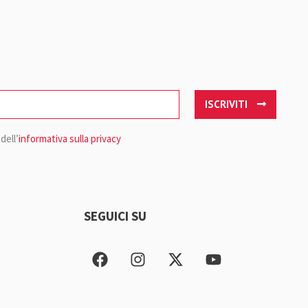
ISCRIVITI
dell’
informativa sulla privacy
SEGUICI SU
F
I
X
Y
a
n
-
o
c
s
t
u
e
t
w
t