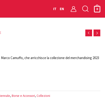
Cerca
IT
EN
0
E
i Marco Camuffo, che arricchisce la collezione del merchandising 2023
iennale
,
Borse e Accessori
,
Collezioni